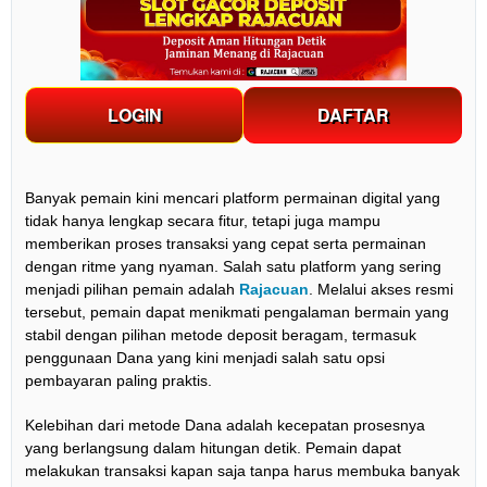
LOGIN
DAFTAR
Banyak pemain kini mencari platform permainan digital yang
tidak hanya lengkap secara fitur, tetapi juga mampu
memberikan proses transaksi yang cepat serta permainan
dengan ritme yang nyaman. Salah satu platform yang sering
menjadi pilihan pemain adalah
Rajacuan
. Melalui akses resmi
tersebut, pemain dapat menikmati pengalaman bermain yang
stabil dengan pilihan metode deposit beragam, termasuk
penggunaan Dana yang kini menjadi salah satu opsi
pembayaran paling praktis.
Kelebihan dari metode Dana adalah kecepatan prosesnya
yang berlangsung dalam hitungan detik. Pemain dapat
melakukan transaksi kapan saja tanpa harus membuka banyak