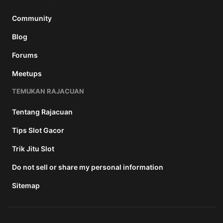
Community
Blog
Forums
Meetups
TEMUKAN RAJACUAN
Tentang Rajacuan
Tips Slot Gacor
Trik Jitu Slot
Do not sell or share my personal information
Sitemap