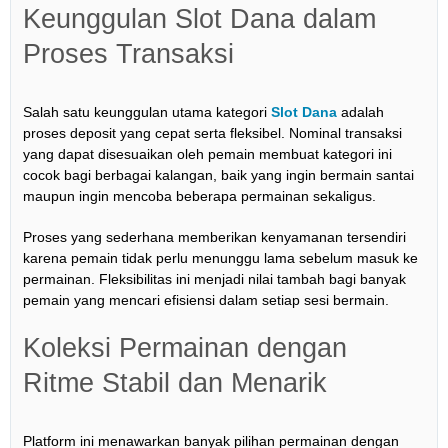
Keunggulan Slot Dana dalam
Proses Transaksi
Salah satu keunggulan utama kategori
Slot Dana
adalah
proses deposit yang cepat serta fleksibel. Nominal transaksi
yang dapat disesuaikan oleh pemain membuat kategori ini
cocok bagi berbagai kalangan, baik yang ingin bermain santai
maupun ingin mencoba beberapa permainan sekaligus.
Proses yang sederhana memberikan kenyamanan tersendiri
karena pemain tidak perlu menunggu lama sebelum masuk ke
permainan. Fleksibilitas ini menjadi nilai tambah bagi banyak
pemain yang mencari efisiensi dalam setiap sesi bermain.
Koleksi Permainan dengan
Ritme Stabil dan Menarik
Platform ini menawarkan banyak pilihan permainan dengan