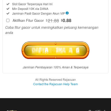
Regular
Included:
Slot Gacor Terpercaya Hari Ini
License
Included:
Min Deposit 10K via DANA
SELECTED
Included:
Jaminan Pasti Gacor Dengan Akun VIP
88
$
21.88
0.88
Aktifkan Fitur Gacor
$
$
Use, by
Coba fitur gacor untuk meningkatkan peluang kemenangan
you or
anda
one
client, in
a single
end
product
which
end
Jaminan Pembayaran 100% Aman & Terpercaya
users
are not
All Rights Reserved Rajacuan
charged
Contact the Rajacuan Help Team
for. The
total
price
includes
the item